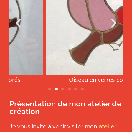
Oiseau en verres colorés
Présentation de mon atelier de
création
Je vous invite à venir visiter mon
atelier